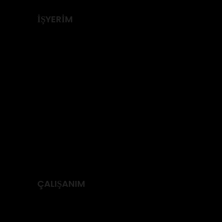
İŞYERİM
İşyeri Sigortası
İnşaat All Risk
Ürün Sorumluluk Sigortası
Makine Kırılması
Elektronik Cihaz Sigortası
Geri Çağırma Sigortası
Tarsim
ÇALIŞANIM
Grup Ferdi Kaza Sigortası