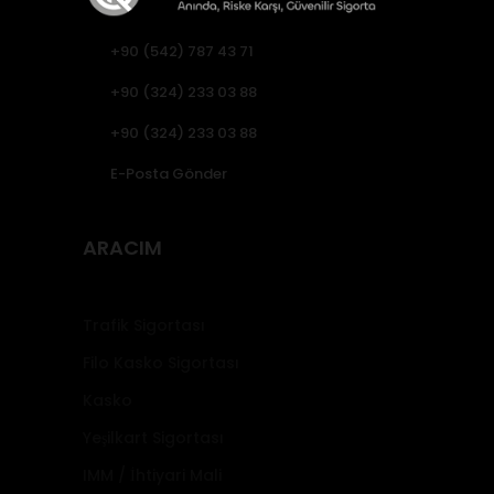
+90 (542) 787 43 71
+90 (324) 233 03 88
+90 (324) 233 03 88
E-Posta Gönder
ARACIM
Trafik Sigortası
Filo Kasko Sigortası
Kasko
Yeşilkart Sigortası
IMM / İhtiyari Mali