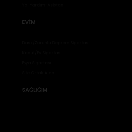
Yol Yardım-Asistan
EVİM
Dask/Zorunlu Deprem Sigortası
Konut/Ev Sigortası
Eşya Sigortası
Site Ortak Alan
SAĞLIĞIM
Özel Sağlık Sigortası
Yabancı Sağlık Sigortası
Yurtdışı Seyahat Sağlık