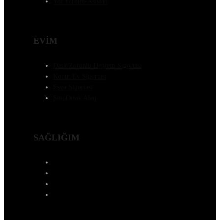
Yol Yardım-Asistan
EVİM
Dask/Zorunlu Deprem Sigortası
Konut/Ev Sigortası
Eşya Sigortası
Site Ortak Alan
SAĞLIĞIM
Özel Sağlık Sigortası
Yabancı Sağlık Sigortası
Yurtdışı Seyahat Sağlık
Tamamlayıcı Sağlık Sigortası