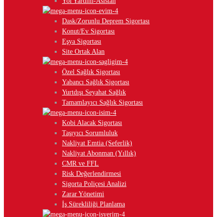
Yol Yardım-Asistan
Dask/Zorunlu Deprem Sigortası
Konut/Ev Sigortası
Eşya Sigortası
Site Ortak Alan
Özel Sağlık Sigortası
Yabancı Sağlık Sigortası
Yurtdışı Seyahat Sağlık
Tamamlayıcı Sağlık Sigortası
Kobi Alacak Sigortası
Taşıyıcı Sorumluluk
Nakliyat Emtia (Seferlik)
Nakliyat Abonman (Yıllık)
CMR ve FFL
Risk Değerlendirmesi
Sigorta Poliçesi Analizi
Zarar Yönetimi
İş Sürekliliği Planlama