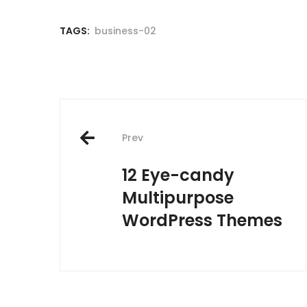
TAGS:
business-02
Post
Prev
navigation
12 Eye-candy
Multipurpose
WordPress Themes