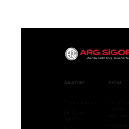
ARACIM
EVİM
Trafik Sigortası
Dask/Zor
Deprem
Filo Kasko
Sigortası
Sigortası
Konut/Ev
Kasko