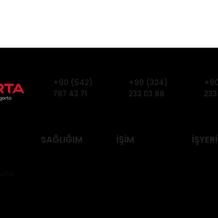
+90 (542)
+90 (324)
+90
787 43 71
233 03 88
233
SAĞLIĞIM
İŞİM
İŞYER
unlu
Özel Sağlık
Kobi Alacak
İşyeri S
Sigortası
Sigortası
İnşaat A
Yabancı Sağlık
Taşıyıcı
Ürün S
Sigortası
Sorumluluk
Sigorta