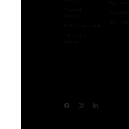
Sigortası
Yeşilkart
Eşya Sigo
Sigortası
Site Orta
IMM / İhtiyari Mali
Yol Yardım-
Asistan