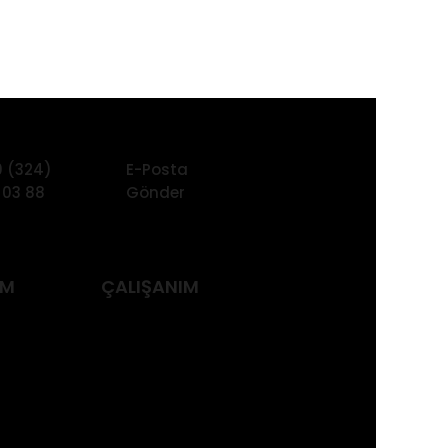
 (324)
E-Posta
 03 88
Gönder
İM
ÇALIŞANIM
igortası
Grup Ferdi Kaza
Sigortası
ll Risk
Ferdi Kaza
orumluluk
Sigortası
sı