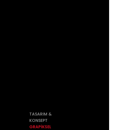
Grup Sağlık
Kırılması
Sigortası
nik Cihaz
İşveren
sı
Sorumluluk
Sigortası
ağırma
sı
TASARIM &
KONSEPT
GRAPİKSEL